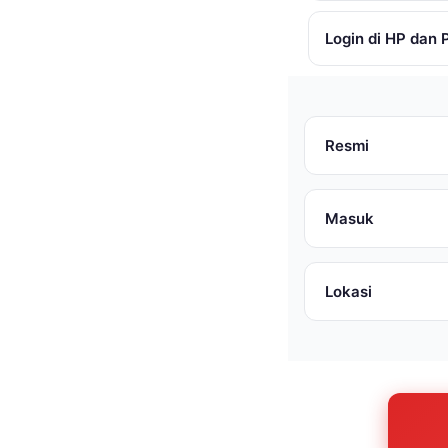
Login di HP dan
Resmi
Masuk
Lokasi