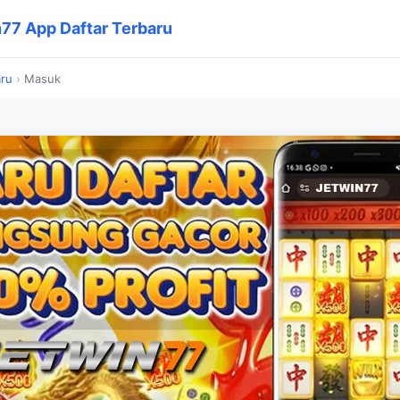
n77 App Daftar Terbaru
aru
›
Masuk