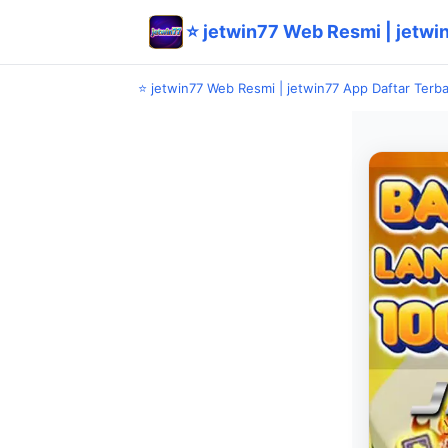
⭐ jetwin77 Web Resmi | jetwi
⭐ jetwin77 Web Resmi | jetwin77 App Daftar Terb