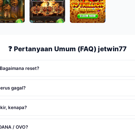
❓ Pertanyaan Umum (FAQ) jetwin77
Bagaimana reset?
terus gagal?
kir, kenapa?
i DANA / OVO?