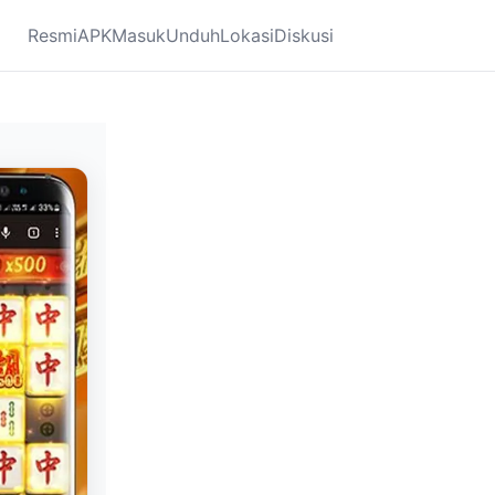
Resmi
APK
Masuk
Unduh
Lokasi
Diskusi